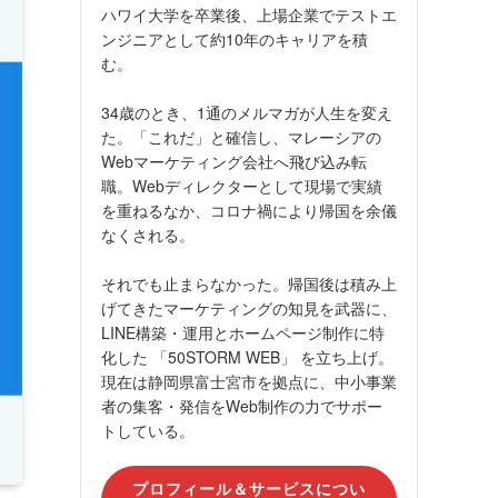
ハワイ大学を卒業後、上場企業でテストエ
ンジニアとして約10年のキャリアを積
む。
34歳のとき、1通のメルマガが人生を変え
た。「これだ」と確信し、マレーシアの
Webマーケティング会社へ飛び込み転
職。Webディレクターとして現場で実績
を重ねるなか、コロナ禍により帰国を余儀
なくされる。
それでも止まらなかった。帰国後は積み上
げてきたマーケティングの知見を武器に、
LINE構築・運用とホームページ制作に特
化した 「50STORM WEB」 を立ち上げ。
現在は静岡県富士宮市を拠点に、中小事業
者の集客・発信をWeb制作の力でサポー
トしている。
プロフィール＆サービスについ